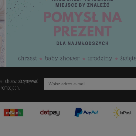
żeli chcesz otrzymywać
promocjach.