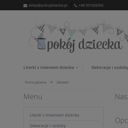
sklep@pokojdziecka.pl
+48 501928392
Literki z imieniem dziecka
Dekoracje i ozdob
»
Strona główna
Zabawki
Menu
Nas
Literki z imieniem dziecka
Opc
Dekoracje i ozdoby