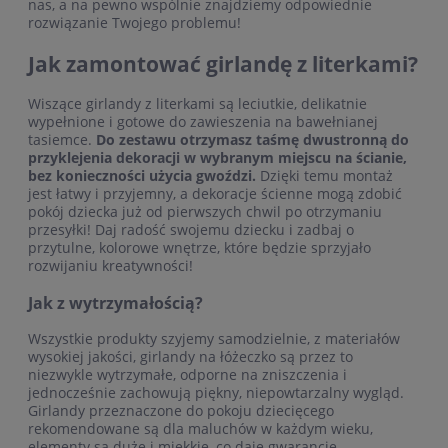
nas, a na pewno wspólnie znajdziemy odpowiednie
rozwiązanie Twojego problemu!
Jak zamontować girlandę z literkami?
Wiszące girlandy z literkami są leciutkie, delikatnie
wypełnione i gotowe do zawieszenia na bawełnianej
tasiemce.
Do zestawu otrzymasz taśmę dwustronną do
przyklejenia dekoracji w wybranym miejscu na ścianie,
bez konieczności użycia gwoździ.
Dzięki temu montaż
jest łatwy i przyjemny, a dekoracje ścienne mogą zdobić
pokój dziecka już od pierwszych chwil po otrzymaniu
przesyłki! Daj radość swojemu dziecku i zadbaj o
przytulne, kolorowe wnętrze, które będzie sprzyjało
rozwijaniu kreatywności!
Jak z wytrzymałością?
Wszystkie produkty szyjemy samodzielnie, z materiałów
wysokiej jakości, girlandy na łóżeczko są przez to
niezwykle wytrzymałe, odporne na zniszczenia i
jednocześnie zachowują piękny, niepowtarzalny wygląd.
Girlandy przeznaczone do pokoju dziecięcego
rekomendowane są dla maluchów w każdym wieku,
elementy są duże i miękkie, co daje gwarancję