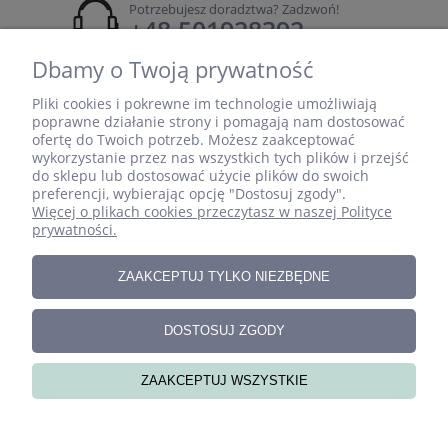
Potrzebujesz doradztwa? Zadzwoń!
+48 501928392
Dbamy o Twoją prywatność
email:
sklep@pokojdziecka.pl
Pliki cookies i pokrewne im technologie umożliwiają
poprawne działanie strony i pomagają nam dostosować
ofertę do Twoich potrzeb. Możesz zaakceptować
wykorzystanie przez nas wszystkich tych plików i przejść
do sklepu lub dostosować użycie plików do swoich
ZAKUPY
preferencji, wybierając opcję "Dostosuj zgody".
Więcej o plikach cookies przeczytasz w naszej Polityce
prywatności.
INFORMACJE
ZAAKCEPTUJ TYLKO NIEZBĘDNE
MOJE KONTO
DOSTOSUJ ZGODY
ZAAKCEPTUJ WSZYSTKIE
O NAS
pokaż pełną wersję strony