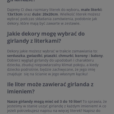
Dajemy Ci dwa rozmiary literek do wyboru,
małe literki:
13x13cm
oraz
duże: 20x20cm
. Wielkość literek możesz
wybrać podczas składania zamówienia, podobnie jak
dekory, które mają być zawarte w zestawie.
Jakie dekory mogę wybrać do
girlandy z literkami?
Dekory jakie możesz wybrać w trakcie zamawiania to:
serduszka
,
gwiazdki
,
ptaszki
,
chmurki
,
korony
i
balony
.
Dobierz wygląd girlandy do upodobań i charakteru
dziecka, zbuduj niepowtarzalny klimat pokoju, a kiedy
dziecko podrośnie, będzie zachwycone, że jego imię
znajduje się na ścianie w jego własnym kąciku!
Ile liter może zawierać girlanda z
imieniem?
Nasze girlandy mogą mieć od 3 do 10 liter!
To sprawia, że
jesteśmy w stanie uszyć girlandę z każdym imieniem! A co
jeżeli potrzebujesz napisu na więcej literek? Napisz do