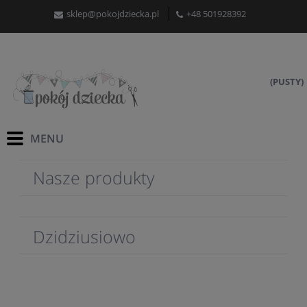
sklep@pokojdziecka.pl
+48 501928392
(PUSTY)
Nasze produkty
Dzidziusiowo