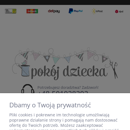
Potrzebujesz doradztwa? Zadzwoń!
+48 501928392
Dbamy o Twoją prywatność
email:
sklep@pokojdziecka.pl
Pliki cookies i pokrewne im technologie umożliwiają
poprawne działanie strony i pomagają nam dostosować
ofertę do Twoich potrzeb. Możesz zaakceptować