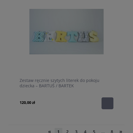
Zestaw ręcznie szytych literek do pokoju
dziecka – BARTUŚ / BARTEK
120,00 zł
«
»
1
2
3
4
5
...
8