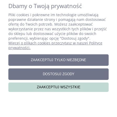
Dbamy o Twoją prywatność
Pliki cookies i pokrewne im technologie umożliwiają
poprawne działanie strony i pomagają nam dostosować
ofertę do Twoich potrzeb. Możesz zaakceptować
wykorzystanie przez nas wszystkich tych plików i przejść
Zestaw ręcznie szytych literek do pokoju dziecka –
do sklepu lub dostosować użycie plików do swoich
CYPRIAN
preferencji, wybierając opcję "Dostosuj zgody".
Więcej o plikach cookies przeczytasz w naszej Polityce
prywatności.
ZAAKCEPTUJ TYLKO NIEZBĘDNE
DOSTOSUJ ZGODY
ZAAKCEPTUJ WSZYSTKIE
Zestaw ręcznie szytych literek do pokoju dziecka –
DAWID