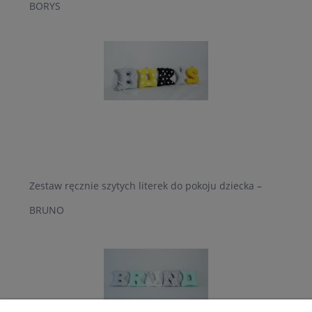
BORYS
Zestaw ręcznie szytych literek do pokoju dziecka –
BRUNO