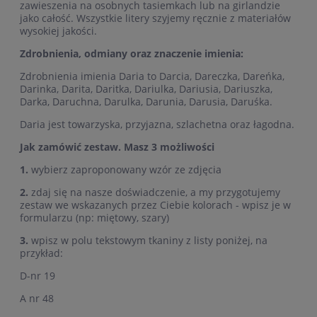
zawieszenia na osobnych tasiemkach lub na girlandzie
jako całość. Wszystkie litery szyjemy ręcznie z materiałów
wysokiej jakości.
Zdrobnienia, odmiany oraz znaczenie imienia:
Zdrobnienia imienia Daria to Darcia, Dareczka, Dareńka,
Darinka, Darita, Daritka, Dariulka, Dariusia, Dariuszka,
Darka, Daruchna, Darulka, Darunia, Darusia, Daruśka.
Daria jest towarzyska, przyjazna, szlachetna oraz łagodna.
Jak zamówić zestaw. Masz 3 możliwości
1.
wybierz zaproponowany wzór ze zdjęcia
2.
zdaj się na nasze doświadczenie, a my przygotujemy
zestaw we wskazanych przez Ciebie kolorach - wpisz je w
formularzu (np: miętowy, szary)
3.
wpisz w polu tekstowym tkaniny z listy poniżej, na
przykład:
D-nr 19
A nr 48