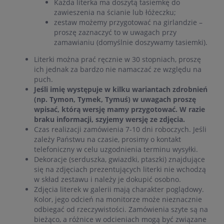
Każda literka ma doszytą tasiemkę do
zawieszenia na ścianie lub łóżeczku;
zestaw możemy przygotować na girlandzie –
proszę zaznaczyć to w uwagach przy
zamawianiu (domyślnie doszywamy tasiemki).
Literki można prać ręcznie w 30 stopniach, proszę
ich jednak za bardzo nie namaczać ze względu na
puch.
Jeśli imię występuje w kilku wariantach zdrobnień
(np. Tymon, Tymek, Tymuś) w uwagach proszę
wpisać, którą wersję mamy przygotować. W razie
braku informacji, szyjemy wersję ze zdjęcia.
Czas realizacji zamówienia 7-10 dni roboczych. Jeśli
zależy Państwu na czasie, prosimy o kontakt
telefoniczny w celu uzgodnienia terminu wysyłki.
Dekoracje (serduszka, gwiazdki, ptaszki) znajdujące
się na zdjęciach prezentujących literki nie wchodzą
w skład zestawu i należy je dokupić osobno.
Zdjęcia literek w galerii mają charakter poglądowy.
Kolor, jego odcień na monitorze może nieznacznie
odbiegać od rzeczywistości. Zamówienia szyte są na
bieżąco, a różnice w odcieniach mogą być związane