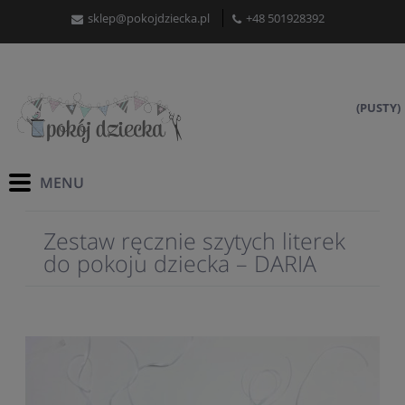
sklep@pokojdziecka.pl
+48 501928392
(PUSTY)
Zestaw ręcznie szytych literek
do pokoju dziecka – DARIA