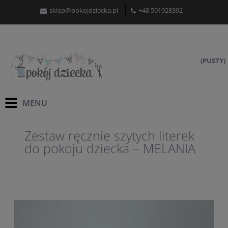
sklep@pokojdziecka.pl
+48 501928392
(PUSTY)
Zestaw ręcznie szytych literek
do pokoju dziecka – MELANIA