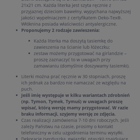
21x21 cm. Każda literka jest szyta ręcznie z
przyjaznej dzieciom bawełny, wypychana najwyższej
jakości wypełniaczem z certyfikatem Oeko-Tex®.
Włóknina posiada właściwości antyalergiczne.
Proponujemy 2 rodzaje zawieszenia:
Każda literka ma doszytą tasiemkę do
zawieszenia na ścianie lub łóżeczku;
zestaw możemy przygotować na girlandzie –
proszę zaznaczyć to w uwagach przy
zamawianiu (domyślnie doszywamy tasiemki).
Literki można prać ręcznie w 30 stopniach, proszę
ich jednak za bardzo nie namaczać ze względu na
puch.
Jeśli imię występuje w kilku wariantach zdrobnień
(np. Tymon, Tymek, Tymuś) w uwagach proszę
wpisać, którą wersję mamy przygotować. W razie
braku informacji, szyjemy wersję ze zdjęcia.
Czas realizacji zamówienia 7-10 dni roboczych. Jeśli
zależy Państwu na czasie, prosimy o kontakt
telefoniczny w celu uzgodnienia terminu wysyłki.
Dekoracje (serduszka, gwiazdki, ptaszki) znajdujące