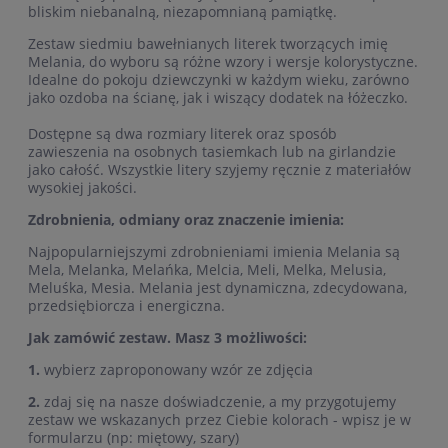
bliskim niebanalną, niezapomnianą pamiątkę.
Zestaw siedmiu bawełnianych literek tworzących imię
Melania, do wyboru są różne wzory i wersje kolorystyczne.
Idealne do pokoju dziewczynki w każdym wieku, zarówno
jako ozdoba na ścianę, jak i wiszący dodatek na łóżeczko.
Dostępne są dwa rozmiary literek oraz sposób
zawieszenia na osobnych tasiemkach lub na girlandzie
jako całość. Wszystkie litery szyjemy ręcznie z materiałów
wysokiej jakości.
Zdrobnienia, odmiany oraz znaczenie imienia:
Najpopularniejszymi zdrobnieniami imienia Melania są
Mela, Melanka, Melańka, Melcia, Meli, Melka, Melusia,
Meluśka, Mesia. Melania jest dynamiczna, zdecydowana,
przedsiębiorcza i energiczna.
Jak zamówić zestaw. Masz 3 możliwości:
1.
wybierz zaproponowany wzór ze zdjęcia
2.
zdaj się na nasze doświadczenie, a my przygotujemy
zestaw we wskazanych przez Ciebie kolorach - wpisz je w
formularzu (np: miętowy, szary)