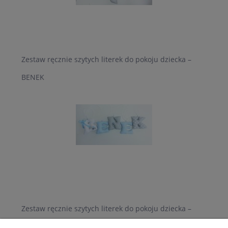
Zestaw ręcznie szytych literek do pokoju dziecka –
BENEK
Zestaw ręcznie szytych literek do pokoju dziecka –
BIANKA