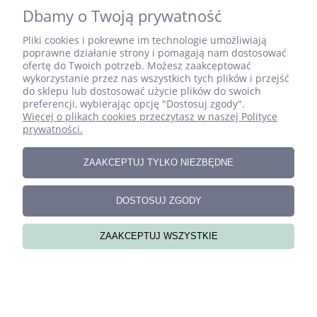
Dbamy o Twoją prywatność
Pliki cookies i pokrewne im technologie umożliwiają
poprawne działanie strony i pomagają nam dostosować
ofertę do Twoich potrzeb. Możesz zaakceptować
wykorzystanie przez nas wszystkich tych plików i przejść
do sklepu lub dostosować użycie plików do swoich
preferencji, wybierając opcję "Dostosuj zgody".
Więcej o plikach cookies przeczytasz w naszej Polityce
prywatności.
ZAAKCEPTUJ TYLKO NIEZBĘDNE
Zestaw ręcznie szytych literek do pokoju dziecka –
DOSTOSUJ ZGODY
BLANKA
ZAAKCEPTUJ WSZYSTKIE