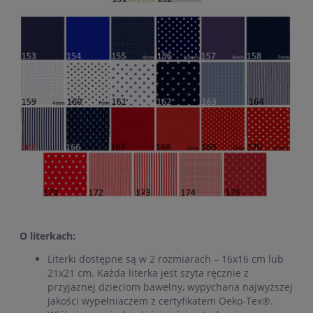
O literkach:
Literki dostępne są w 2 rozmiarach – 16x16 cm lub
21x21 cm. Każda literka jest szyta ręcznie z
przyjaznej dzieciom bawełny, wypychana najwyższej
jakości wypełniaczem z certyfikatem Oeko-Tex®.