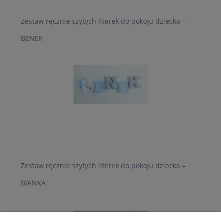
Zestaw ręcznie szytych literek do pokoju dziecka –
BENEK
Zestaw ręcznie szytych literek do pokoju dziecka –
BIANKA