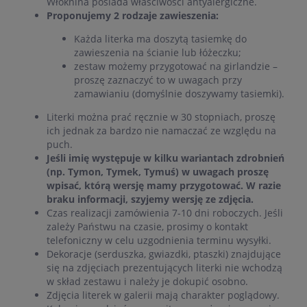
Włóknina posiada właściwości antyalergiczne.
Proponujemy 2 rodzaje zawieszenia:
Każda literka ma doszytą tasiemkę do
zawieszenia na ścianie lub łóżeczku;
zestaw możemy przygotować na girlandzie –
proszę zaznaczyć to w uwagach przy
zamawianiu (domyślnie doszywamy tasiemki).
Literki można prać ręcznie w 30 stopniach, proszę
ich jednak za bardzo nie namaczać ze względu na
puch.
Jeśli imię występuje w kilku wariantach zdrobnień
(np. Tymon, Tymek, Tymuś) w uwagach proszę
wpisać, którą wersję mamy przygotować. W razie
braku informacji, szyjemy wersję ze zdjęcia.
Czas realizacji zamówienia 7-10 dni roboczych. Jeśli
zależy Państwu na czasie, prosimy o kontakt
telefoniczny w celu uzgodnienia terminu wysyłki.
Dekoracje (serduszka, gwiazdki, ptaszki) znajdujące
się na zdjęciach prezentujących literki nie wchodzą
w skład zestawu i należy je dokupić osobno.
Zdjęcia literek w galerii mają charakter poglądowy.