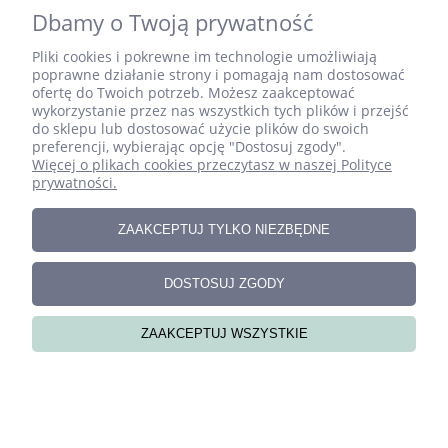
Dbamy o Twoją prywatność
Pliki cookies i pokrewne im technologie umożliwiają
poprawne działanie strony i pomagają nam dostosować
ofertę do Twoich potrzeb. Możesz zaakceptować
wykorzystanie przez nas wszystkich tych plików i przejść
do sklepu lub dostosować użycie plików do swoich
preferencji, wybierając opcję "Dostosuj zgody".
Więcej o plikach cookies przeczytasz w naszej Polityce
Zestaw ręcznie szytych literek do pokoju dziecka –
prywatności.
BLANKA
ZAAKCEPTUJ TYLKO NIEZBĘDNE
DOSTOSUJ ZGODY
ZAAKCEPTUJ WSZYSTKIE