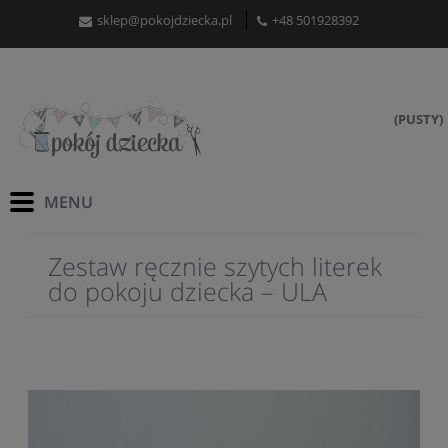
sklep@pokojdziecka.pl
+48 501928392
(PUSTY)
Zestaw ręcznie szytych literek
do pokoju dziecka – ULA