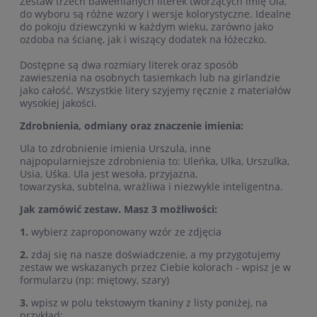
Zestaw trzech bawełnianych literek tworzących imię Ula,
do wyboru są różne wzory i wersje kolorystyczne. Idealne
do pokoju dziewczynki w każdym wieku, zarówno jako
ozdoba na ścianę, jak i wiszący dodatek na łóżeczko.
Dostępne są dwa rozmiary literek oraz sposób
zawieszenia na osobnych tasiemkach lub na girlandzie
jako całość. Wszystkie litery szyjemy ręcznie z materiałów
wysokiej jakości.
Zdrobnienia, odmiany oraz znaczenie imienia:
Ula to zdrobnienie imienia Urszula, inne
najpopularniejsze zdrobnienia to: Uleńka, Ulka, Urszulka,
Usia, Uśka. Ula jest wesoła, przyjazna,
towarzyska, subtelna, wrażliwa i niezwykle inteligentna.
Jak zamówić zestaw. Masz 3 możliwości:
1.
wybierz zaproponowany wzór ze zdjęcia
2.
zdaj się na nasze doświadczenie, a my przygotujemy
zestaw we wskazanych przez Ciebie kolorach - wpisz je w
formularzu (np: miętowy, szary)
3.
wpisz w polu tekstowym tkaniny z listy poniżej, na
przykład: