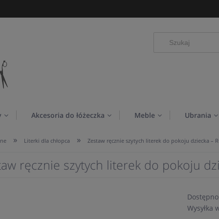
y
Akcesoria do łóżeczka
Meble
Ubrania
»
»
ane
Literki dla chłopca
Zestaw ręcznie szytych literek do pokoju dziecka –
taw ręcznie szytych literek do pokoju d
Dostępno
Wysyłka 