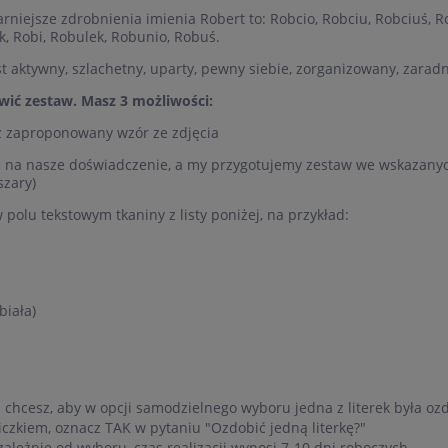
rniejsze zdrobnienia imienia Robert to: Robcio, Robciu, Robciuś, Ro
k, Robi, Robulek, Robunio, Robuś.
st aktywny, szlachetny, uparty, pewny siebie, zorganizowany, zaradn
wić zestaw. Masz 3 możliwości:
 zaproponowany wzór ze zdjęcia
ę na nasze doświadczenie, a my przygotujemy zestaw we wskazanych
szary)
polu tekstowym tkaniny z listy poniżej, na przykład:
biała)
li chcesz, aby w opcji samodzielnego wyboru jedna z literek była o
iczkiem, oznacz TAK w pytaniu "Ozdobić jedną literkę?"
zależnie od wyboru, czas realizacji wynosi 7-10 dni roboczych