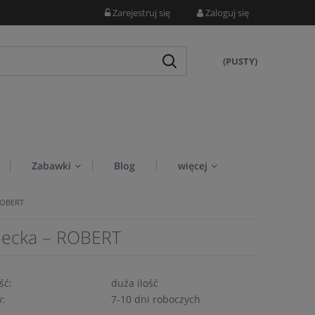
Zarejestruj się
Zaloguj się
(PUSTY)
Zabawki
Blog
więcej
 ROBERT
ziecka – ROBERT
ść:
duża ilość
w:
7-10 dni roboczych