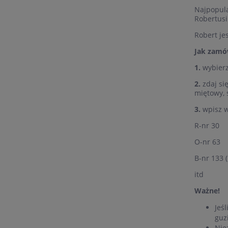
Najpopula
Robertusi
Robert je
Jak zamó
1.
wybierz
2.
zdaj si
miętowy, 
3.
wpisz w 
R-nr 30
O-nr 63
B-nr 133 (
itd
Ważne!
Jeś
guz
Nie