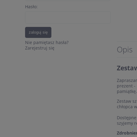
Hasło:
zaloguj się
Nie pamiętasz hasła?
Opis
Zarejestruj się
Zestaw
Zapraszam
prezent -
pamiątkę.
Zestaw sz
chłopca w
Dostępne 
szyjemy r
Zdrobnien