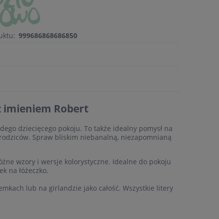
uktu:
999686868686850
 z imieniem Robert
dego dziecięcego pokoju. To także idealny pomysł na
h rodziców. Spraw bliskim niebanalną, niezapomnianą
óżne wzory i wersje kolorystyczne. Idealne do pokoju
ek na łóżeczko.
kach lub na girlandzie jako całość. Wszystkie litery