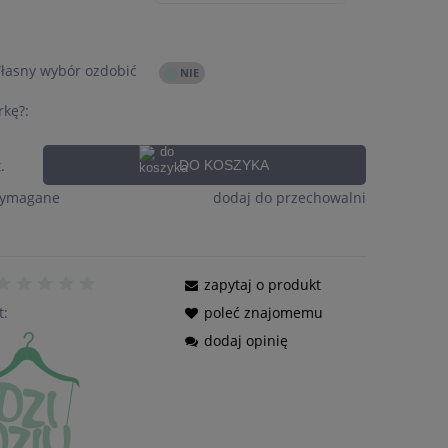
Własny wybór ozdobić
rkę?:
.
DO KOSZYKA
wymagane
dodaj do przechowalni
zapytaj o produkt
t:
poleć znajomemu
dodaj opinię