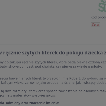
Kod prod
 ręcznie szytych literek do pokoju dziecka
y do zakupu ręcznie szytych literek, które będą piękną ozdobą każ
 baby shower, chrzest, pod choinkę, czy pierwszą wizytę u młodyc
eściu bawełnianych literek tworzących imię Robert, do wyboru są r
 każdym wieku, zarówno jako ozdoba na ścianę, jak i wiszący dodat
są dwa rozmiary literek oraz sposób zawieszenia na osobnych tasiem
ęcznie z materiałów wysokiej jakości.
ia, odmiany oraz znaczenie imienia: