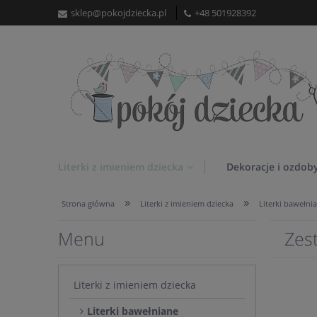
sklep@pokojdziecka.pl
+48 501928392
Literki z imieniem dziecka
Dekoracje i ozdob
»
»
Strona główna
Literki z imieniem dziecka
Literki bawełni
Menu
Zes
Literki z imieniem dziecka
Literki bawełniane