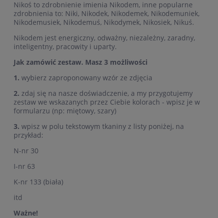
Nikoś to zdrobnienie imienia Nikodem, inne popularne
zdrobnienia to: Niki, Nikodek, Nikodemek, Nikodemuniek,
Nikodemusiek, Nikodemuś, Nikodymek, Nikosiek, Nikuś.
Nikodem jest energiczny, odważny, niezależny, zaradny,
inteligentny, pracowity i uparty.
Jak zamówić zestaw. Masz 3 możliwości
1.
wybierz zaproponowany wzór ze zdjęcia
2.
zdaj się na nasze doświadczenie, a my przygotujemy
zestaw we wskazanych przez Ciebie kolorach - wpisz je w
formularzu (np: miętowy, szary)
3.
wpisz w polu tekstowym tkaniny z listy poniżej, na
przykład:
N-nr 30
I-nr 63
K-nr 133 (biała)
itd
Ważne!