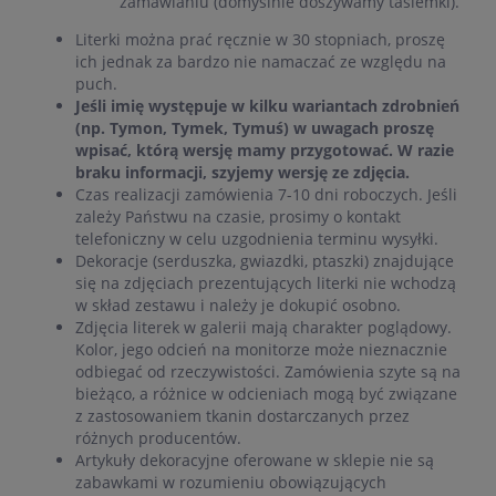
zamawianiu (domyślnie doszywamy tasiemki).
Literki można prać ręcznie w 30 stopniach, proszę
ich jednak za bardzo nie namaczać ze względu na
puch.
Jeśli imię występuje w kilku wariantach zdrobnień
(np. Tymon, Tymek, Tymuś) w uwagach proszę
wpisać, którą wersję mamy przygotować. W razie
braku informacji, szyjemy wersję ze zdjęcia.
Czas realizacji zamówienia 7-10 dni roboczych. Jeśli
zależy Państwu na czasie, prosimy o kontakt
telefoniczny w celu uzgodnienia terminu wysyłki.
Dekoracje (serduszka, gwiazdki, ptaszki) znajdujące
się na zdjęciach prezentujących literki nie wchodzą
w skład zestawu i należy je dokupić osobno.
Zdjęcia literek w galerii mają charakter poglądowy.
Kolor, jego odcień na monitorze może nieznacznie
odbiegać od rzeczywistości. Zamówienia szyte są na
bieżąco, a różnice w odcieniach mogą być związane
z zastosowaniem tkanin dostarczanych przez
różnych producentów.
Artykuły dekoracyjne oferowane w sklepie nie są
zabawkami w rozumieniu obowiązujących