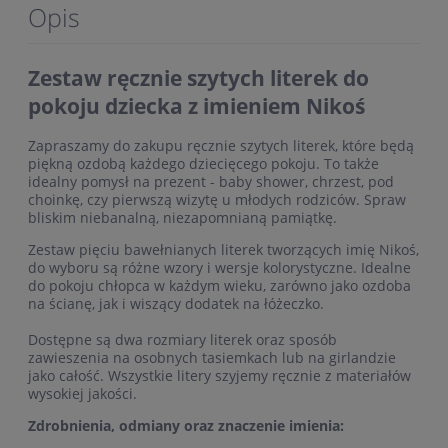
Opis
Zestaw ręcznie szytych literek do
pokoju dziecka z imieniem Nikoś
Zapraszamy do zakupu ręcznie szytych literek, które będą
piękną ozdobą każdego dziecięcego pokoju. To także
idealny pomysł na prezent - baby shower, chrzest, pod
choinkę, czy pierwszą wizytę u młodych rodziców. Spraw
bliskim niebanalną, niezapomnianą pamiątkę.
Zestaw pięciu bawełnianych literek tworzących imię Nikoś,
do wyboru są różne wzory i wersje kolorystyczne. Idealne
do pokoju chłopca w każdym wieku, zarówno jako ozdoba
na ścianę, jak i wiszący dodatek na łóżeczko.
Dostępne są dwa rozmiary literek oraz sposób
zawieszenia na osobnych tasiemkach lub na girlandzie
jako całość. Wszystkie litery szyjemy ręcznie z materiałów
wysokiej jakości.
Zdrobnienia, odmiany oraz znaczenie imienia: