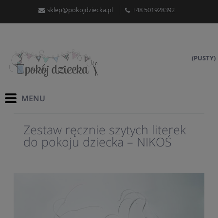
sklep@pokojdziecka.pl
+48 501928392
(PUSTY)
Zestaw ręcznie szytych literek
do pokoju dziecka – NIKOŚ