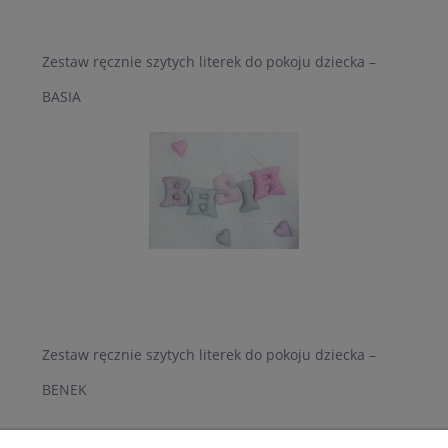
Zestaw ręcznie szytych literek do pokoju dziecka –
BASIA
Zestaw ręcznie szytych literek do pokoju dziecka –
BENEK