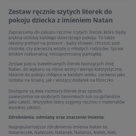
Zestaw ręcznie szytych literek do
pokoju dziecka z imieniem Natan
Zapraszamy do zakupu ręcznie szytych literek, które będą
piękną ozdobą każdego dziecięcego pokoju. To także
idealny pomysł na prezent - baby shower, chrzest, pod
choinkę, czy pierwszą wizytę u młodych rodziców. Spraw
bliskim niebanalną, niezapomnianą pamiątkę.
Zestaw pięciu bawełnianych literek tworzących imię
Natan, do wyboru są różne wzory i wersje kolorystyczne.
Idealne do pokoju chłopca w każdym wieku, zarówno jako
ozdoba na ścianę, jak i wiszący dodatek na łóżeczko.
Dostępne są dwa rozmiary literek oraz sposób
zawieszenia na osobnych tasiemkach lub na girlandzie
jako całość. Wszystkie litery szyjemy ręcznie z materiałów
wysokiej jakości.
Zdrobnienia, odmiany oraz znaczenie imienia:
Najpopularniejsze zdrobnienia imienia Natan to:
Nataneczek, Nateczek, Natanek, Natanus, Natek, Nati,