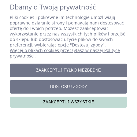
Dbamy o Twoją prywatność
Pliki cookies i pokrewne im technologie umożliwiają
poprawne działanie strony i pomagają nam dostosować
ofertę do Twoich potrzeb. Możesz zaakceptować
wykorzystanie przez nas wszystkich tych plików i przejść
do sklepu lub dostosować użycie plików do swoich
preferencji, wybierając opcję "Dostosuj zgody".
Więcej o plikach cookies przeczytasz w naszej Polityce
Zestaw ręcznie szytych literek do pokoju dziecka –
prywatności.
BIANKA
ZAAKCEPTUJ TYLKO NIEZBĘDNE
DOSTOSUJ ZGODY
ZAAKCEPTUJ WSZYSTKIE