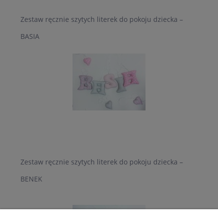
Zestaw ręcznie szytych literek do pokoju dziecka –
BASIA
Zestaw ręcznie szytych literek do pokoju dziecka –
BENEK