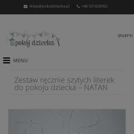
sklep@pokojdziecka.pl
+48 501928392
(PUSTY)
Zestaw ręcznie szytych literek
do pokoju dziecka – NATAN