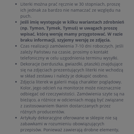
Literki można prać ręcznie w 30 stopniach, proszę
ich jednak za bardzo nie namaczać ze względu na
puch.
Jeśli imię występuje w kilku wariantach zdrobnień
(np. Tymon, Tymek, Tymuś) w uwagach proszę
wpisać, którą wersję mamy przygotować. W razie
braku informacji, szyjemy wersję ze zdjęcia.
Czas realizacji zamówienia 7-10 dni roboczych. Jeśli
zależy Państwu na czasie, prosimy o kontakt
telefoniczny w celu uzgodnienia terminu wysyłki.
Dekoracje (serduszka, gwiazdki, ptaszki) znajdujące
się na zdjęciach prezentujących literki nie wchodzą
w skład zestawu i należy je dokupić osobno.
Zdjęcia literek w galerii mają charakter poglądowy.
Kolor, jego odcień na monitorze może nieznacznie
odbiegać od rzeczywistości. Zamówienia szyte są na
bieżąco, a różnice w odcieniach mogą być związane
z zastosowaniem tkanin dostarczanych przez
różnych producentów.
Artykuły dekoracyjne oferowane w sklepie nie są
zabawkami w rozumieniu obowiązujących
przepisów. Ponieważ zawierają drobne elementy,